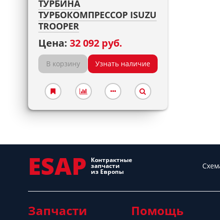
ТУРБИНА
ТУРБОКОМПРЕССОР ISUZU
TROOPER
Цена:
32 092 руб.
В корзину
Узнать наличие
ESAP
Контрактные
Схем
запчасти
из Европы
Запчасти
Помощь