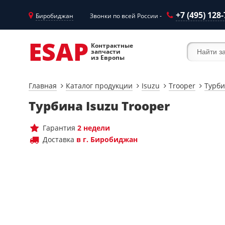
+7 (495) 128
Биробиджан
Звонки по всей России -
ESAP
Контрактные
запчасти
из Европы
Главная
Каталог продукции
Isuzu
Trooper
Турб
Турбина Isuzu Trooper
Гарантия
2 недели
Доставка
в г. Биробиджан