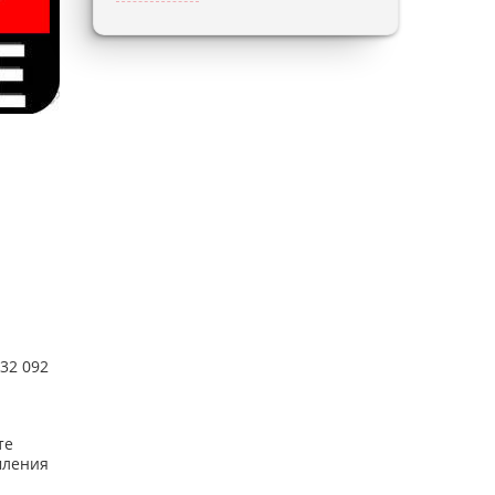
32 092
те
мления