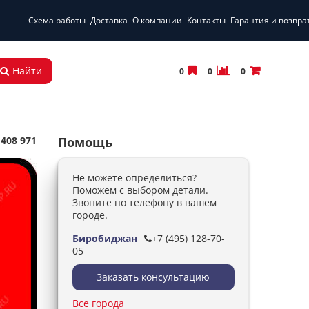
Схема работы
Доставка
О компании
Контакты
Гарантия и возвра
Найти
0
0
0
 408 971
Помощь
Не можете определиться?
Поможем с выбором детали.
Звоните по телефону в вашем
городе.
Биробиджан
+7 (495) 128-70-
05
Заказать консультацию
Все города