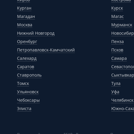
Курган
Курск
Магадан
Магас
Москва
Мурманск
Нижний Новгород
Новосибир
Оренбург
Пенза
Петропавловск-Камчатский
Псков
Салехард
Самара
Саратов
Севастопо
Ставрополь
Сыктывка
Томск
Тула
Ульяновск
Уфа
Чебоксары
Челябинск
Элиста
Южно-Сах