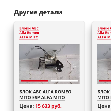
Другие детали
Блоки АБС
Блоки 
Alfa Romeo
Alfa R
ALFA MITO
ALFA M
БЛОК АБС ALFA ROMEO
БЛОК
MITO ESP ALFA MITO
MITO 
Цена:
15 633 руб.
Цена