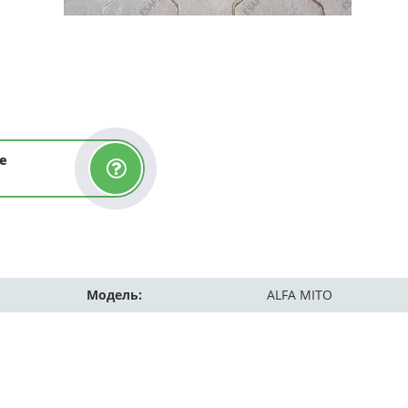
е
Модель:
ALFA MITO