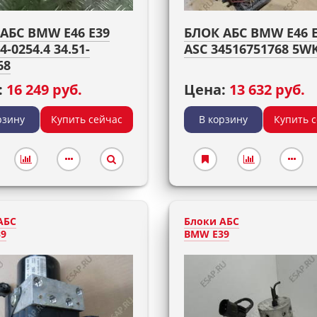
АБС BMW E46 E39
БЛОК АБС BMW E46 
4-0254.4 34.51-
ASC 34516751768 5W
68
:
16 249 руб.
Цена:
13 632 руб.
рзину
Купить сейчас
В корзину
Купить 
АБС
Блоки АБС
9
BMW E39