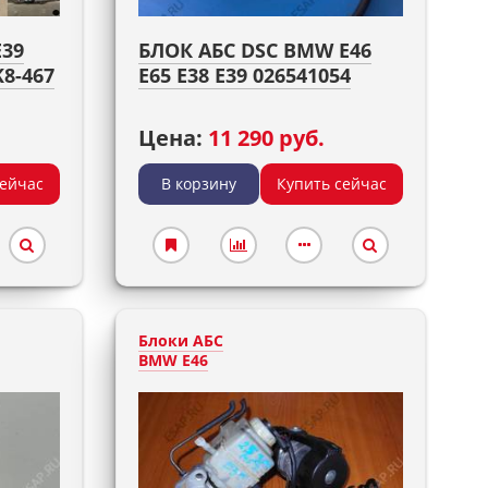
E39
БЛОК АБС DSC BMW E46
K8-467
E65 E38 E39 026541054
Цена:
11 290 руб.
сейчас
В корзину
Купить сейчас
Блоки АБС
BMW E46