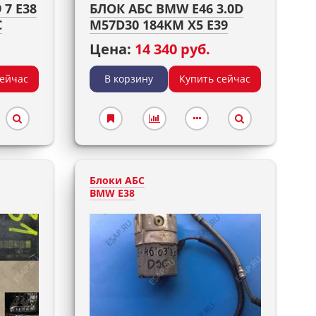
 7 E38
БЛОК АБС BMW E46 3.0D
C
M57D30 184KM X5 E39
Цена:
14 340 руб.
сейчас
В корзину
Купить сейчас
Блоки АБС
BMW E38