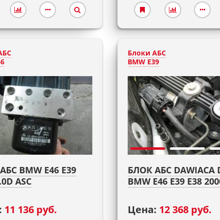
АБС
Блоки АБС
6
BMW E39
АБС BMW E46 E39
БЛОК АБС DAWIACA 
.0D ASC
BMW E46 E39 E38 20
:
11 136 руб.
Цена:
12 368 руб.