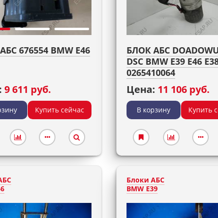
АБС 676554 BMW E46
БЛОК АБС DOADOWU
DSC BMW E39 E46 E3
0265410064
:
9 611 руб.
Цена:
11 106 руб.
рзину
Купить сейчас
В корзину
Купить 
АБС
Блоки АБС
6
BMW E39