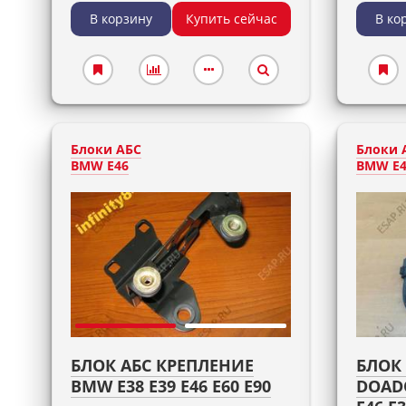
В корзину
Купить сейчас
В ко
Блоки АБС
Блоки 
BMW E46
BMW E4
БЛОК АБС КРЕПЛЕНИЕ
БЛОК 
BMW E38 E39 E46 E60 E90
DOAD