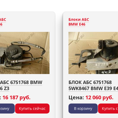
АБС
Блоки АБС
6
BMW E46
АБС 6751768 BMW
БЛОК АБС 6751768
6 Z3
5WK8467 BMW E39 E4
:
16 187 руб.
Цена:
12 060 руб.
рзину
Купить сейчас
В корзину
Купить 