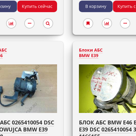
рзину
Купить сейчас
В корзину
Купить 
АБС
Блоки АБС
6
BMW E39
АБС 0265410054 DSC
БЛОК АБС BMW E46 
OWUJCA BMW E39
E39 DSC 0265410054 3