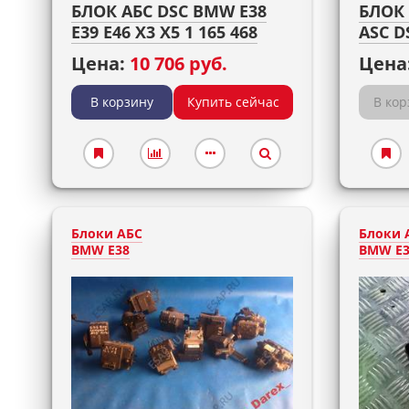
БЛОК АБС DSC BMW E38
БЛОК 
E39 E46 X3 X5 1 165 468
ASC D
Цена:
10 706 руб.
Цена
В корзину
Купить сейчас
В кор
Блоки АБС
Блоки 
BMW E38
BMW E3