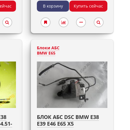
сейчас
В корзину
Купить сейчас
Блоки АБС
BMW E65
E38
БЛОК АБС DSC BMW E38
4.51-
E39 E46 E65 X5