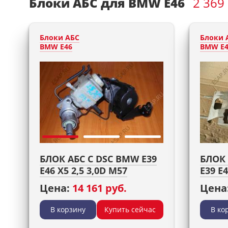
Блоки АБС для BMW E46
2 369
Блоки АБС
Блоки 
BMW E46
BMW E4
БЛОК АБС С DSC BMW E39
БЛОК 
E46 X5 2,5 3,0D M57
E39 E4
Цена:
14 161 руб.
Цена
В корзину
Купить сейчас
В ко