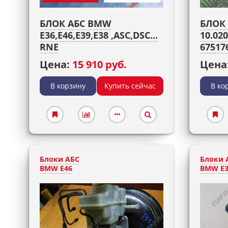
БЛОК АБС BMW
БЛОК 
E36,E46,E39,E38 ,ASC,DSC...
10.020
RNE
67517
Цена:
15 910 руб.
Цена
В корзину
Купить сейчас
В ко
Блоки АБС
Блоки 
BMW E46
BMW E3