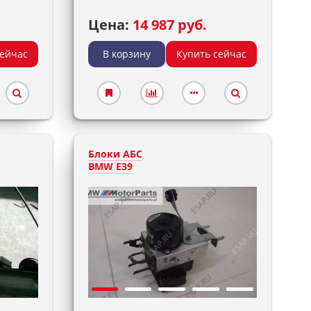
Цена:
14 987 руб.
сейчас
В корзину
Купить сейчас
Блоки АБС
BMW E39