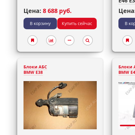
E46 E
Цена:
8 688 руб.
Цена
В корзину
Купить сейчас
В ко
Блоки АБС
Блоки 
BMW E38
BMW E4