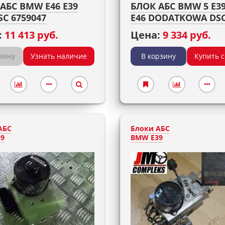
АБС BMW E46 E39
БЛОК АБС BMW 5 E39
SC 6759047
E46 DODATKOWA DS
:
11 413 руб.
Цена:
9 334 руб.
зину
Узнать наличие
В корзину
Купить 
АБС
Блоки АБС
9
BMW E39