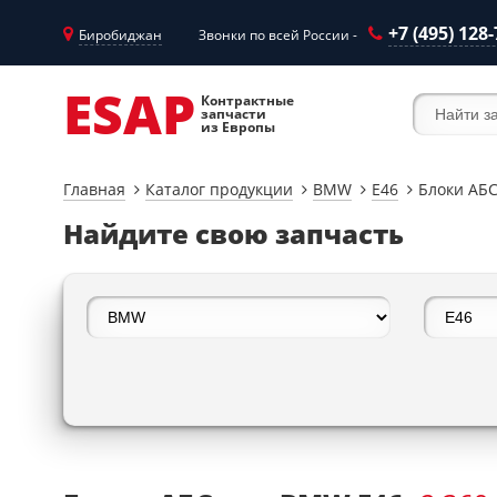
+7 (495) 128
Биробиджан
Звонки по всей России -
ESAP
Контрактные
запчасти
из Европы
Главная
Каталог продукции
BMW
E46
Блоки АБ
Найдите свою запчасть