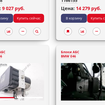
38
1166155
:
9 027 руб.
Цена:
14 279 руб.
рзину
Купить сейчас
В корзину
Купить 
АБС
Блоки АБС
6
BMW E46