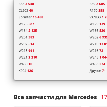
638
3 540
639
2 605
CL203
40
R170
358
Sprinter
16 488
VANEO
1 2
W126
287
W129
139
W164
2 135
W166
520
W201
383
W202
6 93
W207
514
W210
13 0
W215
991
W216
72
W221
2 210
W245
1 04
W460
10
W463
274
X204
126
Другое
71
Все запчасти для Mercedes
17