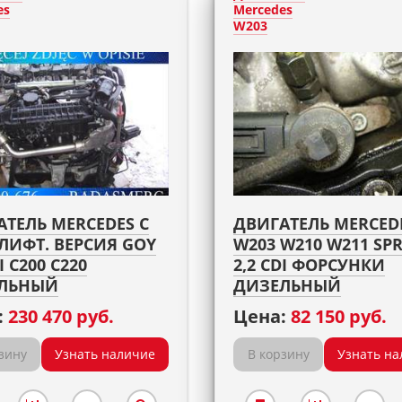
es
Mercedes
W203
АТЕЛЬ MERCEDES C
ДВИГАТЕЛЬ MERCED
ЛИФТ. ВЕРСИЯ GOY
W203 W210 W211 SP
I C200 C220
2,2 CDI ФОРСУНКИ
ЛЬНЫЙ
ДИЗЕЛЬНЫЙ
:
230 470 руб.
Цена:
82 150 руб.
зину
Узнать наличие
В корзину
Узнать на