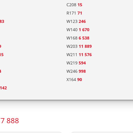
C208
15
R171
71
83
W123
246
W140
1 670
W168
6 538
9
W203
11 889
15
W211
11 576
W219
594
4
W246
998
X164
90
 142
7 888