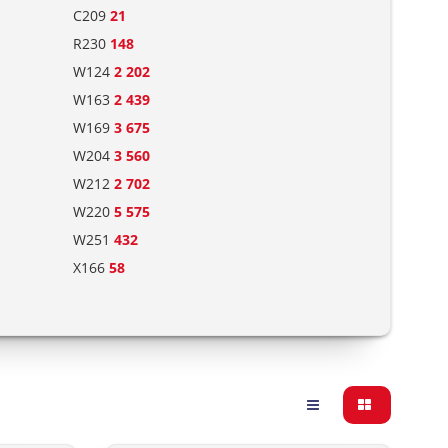
C209
21
R230
148
W124
2 202
W163
2 439
W169
3 675
W204
3 560
W212
2 702
W220
5 575
W251
432
X166
58