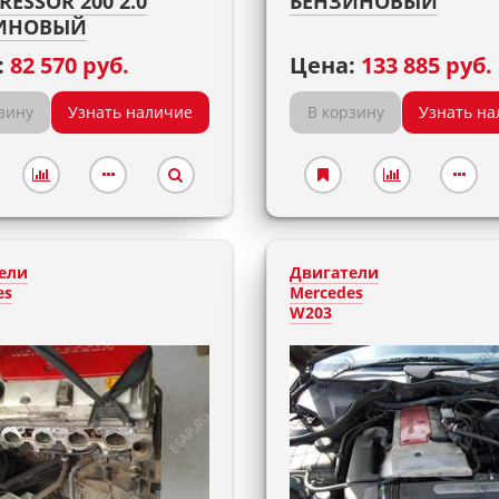
ESSOR 200 2.0
БЕНЗИНОВЫЙ
ИНОВЫЙ
:
82 570 руб.
Цена:
133 885 руб.
зину
Узнать наличие
В корзину
Узнать на
ели
Двигатели
es
Mercedes
W203