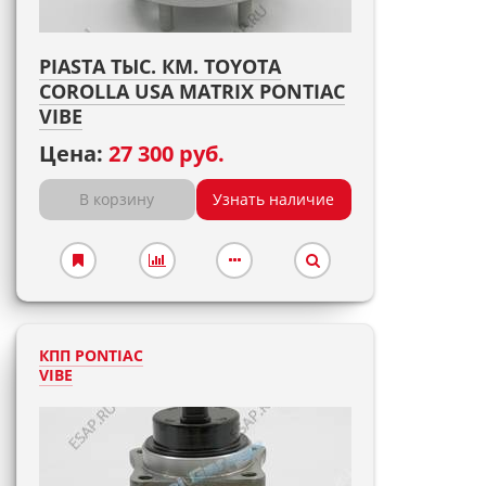
PIASTA ТЫС. КМ. TOYOTA
COROLLA USA MATRIX PONTIAC
VIBE
Цена:
27 300 руб.
В корзину
Узнать наличие
КПП PONTIAC
VIBE