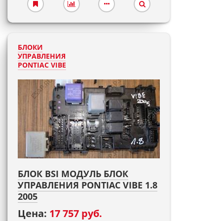
БЛОКИ
УПРАВЛЕНИЯ
PONTIAC VIBE
БЛОК BSI МОДУЛЬ БЛОК
УПРАВЛЕНИЯ PONTIAC VIBE 1.8
2005
Цена:
17 757 руб.