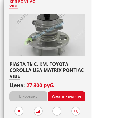
КПП PONTIAC
VIBE
PIASTA ТЫС. КМ. TOYOTA
COROLLA USA MATRIX PONTIAC
VIBE
Цена:
27 300 руб.
В корзину
Узнать наличие