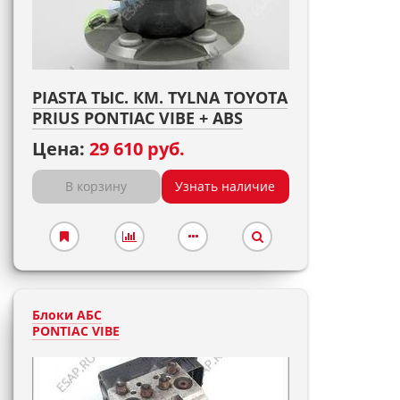
PIASTA ТЫС. КМ. TYLNA TOYOTA
PRIUS PONTIAC VIBE + ABS
Цена:
29 610 руб.
В корзину
Узнать наличие
Блоки АБС
PONTIAC VIBE