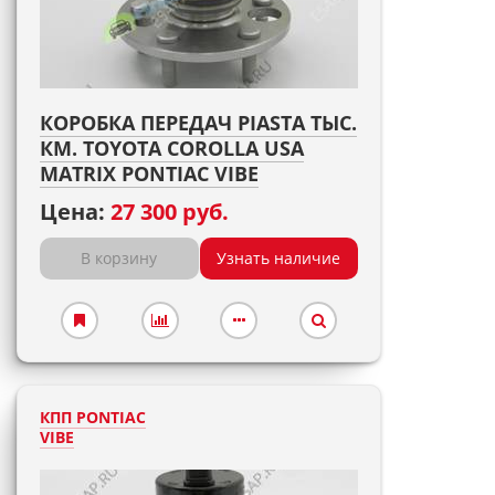
КОРОБКА ПЕРЕДАЧ PIASTA ТЫС.
КМ. TOYOTA COROLLA USA
MATRIX PONTIAC VIBE
Цена:
27 300 руб.
В корзину
Узнать наличие
КПП PONTIAC
VIBE