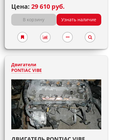
Цена:
29 610 руб.
В корзину
Узнать наличие
Двигатели
PONTIAC VIBE
ДВИГАТЕЛЬ PONTIAC VIBE ,