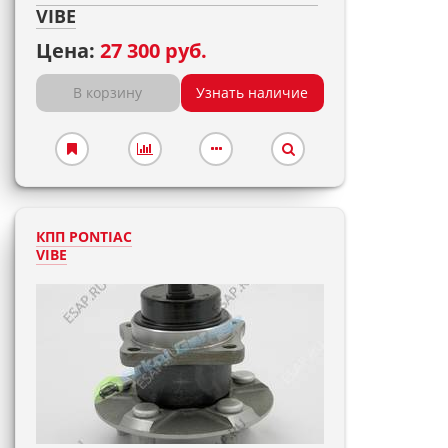
VIBE
Цена:
27 300 руб.
В корзину
Узнать наличие
КПП PONTIAC
VIBE