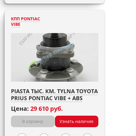
КПП PONTIAC
VIBE
PIASTA ТЫС. КМ. TYLNA TOYOTA
PRIUS PONTIAC VIBE + ABS
Цена:
29 610 руб.
В корзину
Узнать наличие